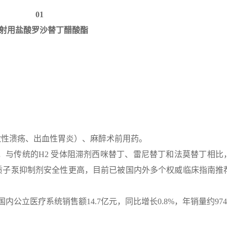
0
1
射用盐酸罗沙替丁醋酸酯
激性溃疡、出血性胃炎）、麻醉术前用药。
，与传统的H2 受体阻滞剂西咪替丁、雷尼替丁和法莫替丁相比
质子泵抑制剂安全性更高，目前已被国内外多个权威临床指南推
2年国内公立医疗系统销售额14.7亿元，同比增长0.8%，年销量约97