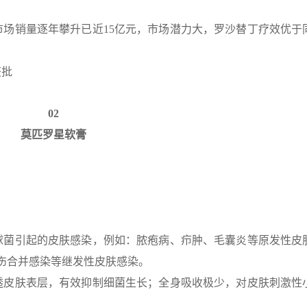
场销量逐年攀升已近15亿元，市场潜力大，罗沙替丁疗效优于
获批
0
2
莫匹罗星软膏
球菌引起的皮肤感染，例如：脓疱病、疖肿、毛囊炎等原发性皮
创伤合并感染等继发性皮肤感染。
透皮肤表层，有效抑制细菌生长；全身吸收极少，对皮肤刺激性