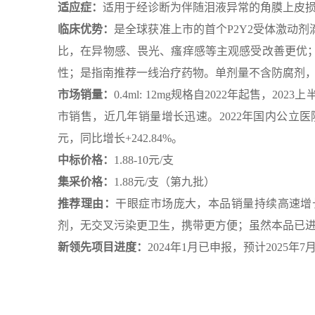
适应症：
适用于经诊断为伴随泪液异常的角膜上皮
临床优势：
是全球获准上市的首个P2Y2受体激动
比，在异物感、畏光、瘙痒感等主观感受改善更优
性；是指南推荐一线治疗药物。单剂量不含防腐剂
市场销量：
0.4ml: 12mg规格自2022年起售，20
市销售，近几年销量增长迅速。2022年国内公立医院销量
元，同比增长+242.84%。
中标价格：
1.88-10元/支
集采价格：
1.88元/支（第九批）
推荐理由：
干眼症市场庞大，本品销量持续高速增
剂，无交叉污染更卫生，携带更方便；虽然本品已
新领先项目进度：
2024年1月已申报，预计2025年7