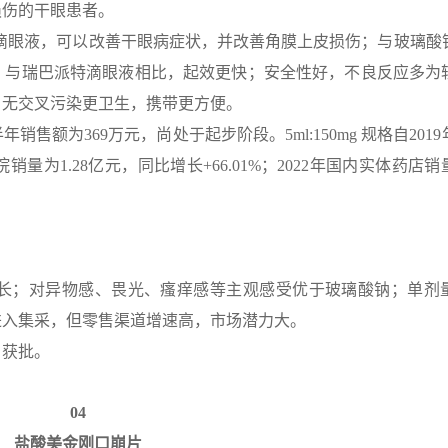
损伤的干眼患者。
剂滴眼液，可以改善干眼病症状，并改善角膜上皮损伤；与玻璃酸
；与瑞巴派特滴眼液相比，起效更快；安全性好，不良反应多为
，无交叉污染更卫生，携带更方便。
23上半年销售额为369万元，尚处于起步阶段。5ml:150mg 规格自20
为1.28亿元，同比增长+66.01%；2022年国内实体药店销量
长；对异物感、畏光、瘙痒感等主观感受优于玻璃酸钠；单剂
进入集采，但零售渠道增速高，市场潜力大。
月获批。
0
4
盐酸美金刚口崩片