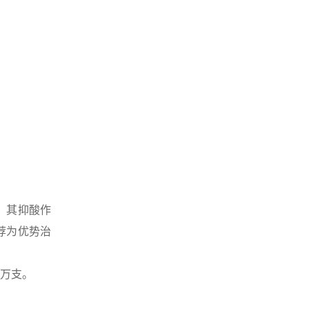
，其抑酸作
荐为优势治
4万支。