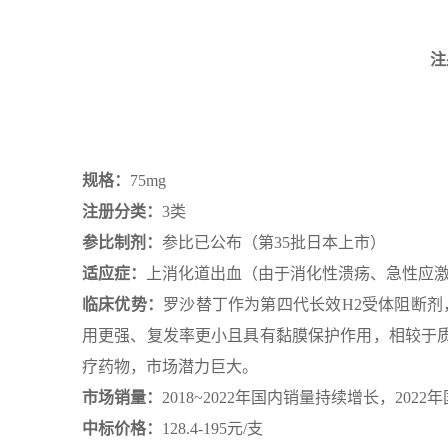
注
规格：
75mg
注册分类：
3类
参比制剂：
参比已公布（第35批日本上市）
适应症：
上消化道出血（由于消化性溃疡、急性应
临床优势：
罗沙替丁作为第四代长效H2受体阻断剂
用更强、复发率更小且具有黏膜保护作用，相较于
疗药物，市场潜力巨大。
市场销量：
2018~2022年国内销量持续增长，202
中标价格：
128.4-195元/支