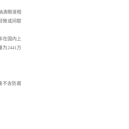
钠滴眼液相
轻微或间歇
19年在国内上
为2441万
量不含防腐