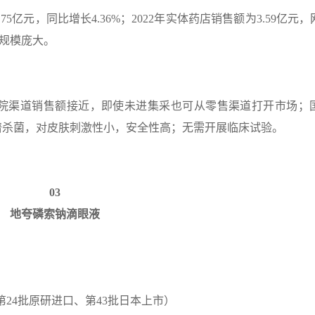
75亿元，同比增长4.36%；2022年实体药店销售额为3.59亿元
场规模庞大。
院渠道销售额接近，即使未进集采也可从零售渠道打开市场；
谱杀菌，对皮肤刺激性小，安全性高；无需开展临床试验。
0
3
地夸磷索钠滴眼液
布（第24批原研进口、第43批日本上市）