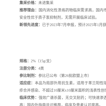
集采价格：
未进集采
推荐理由：
国内消化性溃疡药物临床需求高，国内市
安全性优于质子泵抑制剂，无需开展临床试验。
新领先进度：
已于2023年7月申报，预计2025年1月
规格：
2%（15g/支）
注册分类：
4类
参比制剂：
参比已公布（第26批欧盟上市）
适应症：
本品为局部外用抗生素，适用于革兰阳性
疹合并感染、不超过10厘米x10厘米面积的浅表性
临床优势：
强效广谱杀菌，无交叉耐药；可快速渗
高；国内外指南共识推荐，临床及患者认可度高。