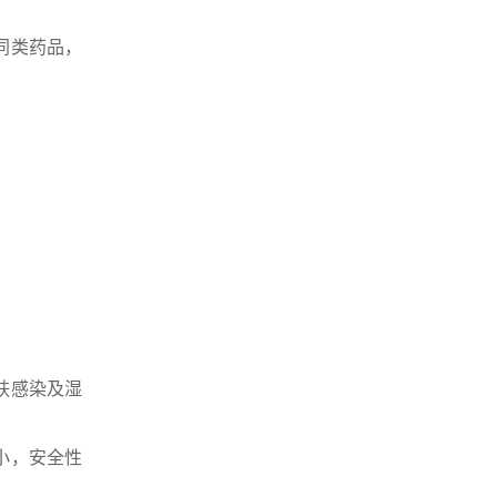
同类药品，
肤感染及湿
小，安全性