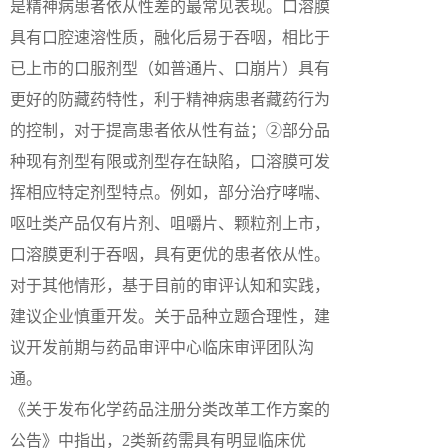
是精神病患者依从性差的最常见表现。口溶膜
具有口腔速溶性质，融化后易于吞咽，相比于
已上市的口服剂型（如普通片、口崩片）具有
更好的防藏药特性，利于精神病患者藏药行为
的控制，对于提高患者依从性有益；②部分品
种现有剂型有限或剂型存在缺陷，口溶膜可发
挥相应特定剂型特点。例如，部分治疗哮喘、
呕吐类产品仅有片剂、咀嚼片、颗粒剂上市，
口溶膜更利于吞咽，具有更优的患者依从性。
对于其他情形，基于目前的审评认知和实践，
建议企业慎重开发。关于品种立题合理性，建
议开发前期与药品审评中心临床审评团队沟
通。
《关于发布化学药品注册分类改革工作方案的
公告》中指出，2类新药需具有明显临床优