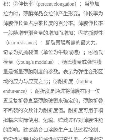
积；②伸长率（percent elongation）：当施加
拉力时，薄膜样品会拉伸产生形变。伸长率为
薄膜伸长量占原来长度的百分率。薄膜伸长率
一般随增塑剂含量的增加而增加；③抗撕裂性
（tear resistance）：撕裂薄膜所需的最大力，
记录为抗撕裂值（单位为牛顿或磅）；④杨氏
模量（young′s modulus）：杨氏模量或弹性模
量是衡量薄膜刚度的参数。表示为弹性变形区
域的应力与应变之比；⑤耐折度（folding
endur⁃ance）：耐折度是通过将薄膜在同一位
置反复折叠直至薄膜破裂来确定的，薄膜折叠
不断裂的次数计为耐折度值。耐折度可用于模
拟临床实际使用、运输、贮藏过程对薄膜性能
的影响。建议结合口溶膜生产工艺过程控制、
稳定性过程中的机械性能研究结果，合理拟定