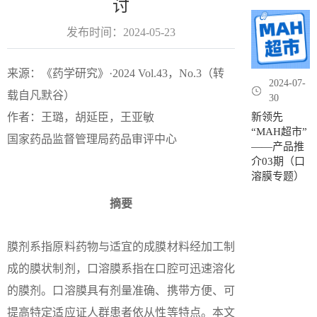
讨
发布时间：2024-05-23
来源：《药学研究》·2024 Vol.43，No.3（转
2024-07-
载自凡默谷）
30
作者：王璐，胡延臣，王亚敏
新领先
“MAH超市”
国家药品监督管理局药品审评中心
——产品推
介03期（口
溶膜专题）
摘要
膜剂系指原料药物与适宜的成膜材料经加工制
成的膜状制剂，口溶膜系指在口腔可迅速溶化
的膜剂。口溶膜具有剂量准确、携带方便、可
提高特定适应证人群患者依从性等特点。本文