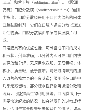
films）和舌下膜（sublingual films）。《欧洲
药典》口腔分散膜（orodispersible films）通则
中指出，口腔分散膜是用于口腔内给药的固体
口腔黏膜制剂，它们在口腔内迅速分散以递送
活性物质。口腔分散膜由单层或多层膜片组
成。
口溶膜具有的优点包括：可制备成不同的尺寸
和形状，剂量准确；几分钟内即可在口腔内快
速释放和分解；无须用水送服，无须吞咽；体
积小、质量轻，便于携带；可通过掩味剂的加
入改善药物本身的不良味道；服用后在口腔中
几乎无残留物；部分疏水性药物可迅速分散和
溶解，可能提高生物利用度等。口溶膜适用于
需要快速起效的情况，如突然发作的过敏或哮
喘；适用于需要改善患者依从性的情况，如具