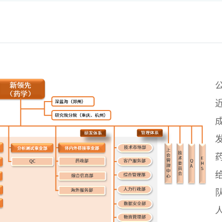
放样区，可进行
及1类、2类创新
作。
，共3000平方
院，以临床需求
途径等方式，致
用药的产品开
、混悬剂、微
品等领域。