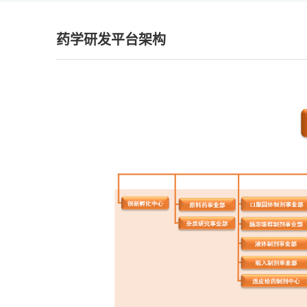
区、化学合成区、分析检测区及稳定性
高端固体制剂、外用制剂的小试研究以
药学研发平台架构
药物、临床试验品的试制生产等研究工
杭州研究院
位于萧山区吉华生物园6号楼
米。是一家专注国内首家儿科专项研究
为导向，通过各类掩味技术、改变给药
力于儿童制剂以及吞咽困难等特殊人群
发。覆盖中药制剂、吸入剂、外用制剂
片、细粒剂、颗粒剂、口服液、特医食