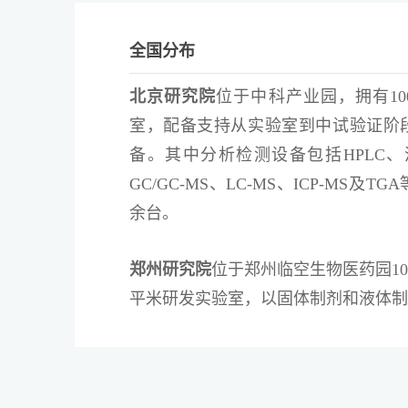
全国分布
北京研究院
位于中科产业园，拥有10
室，配备支持从实验室到中试验证阶
备。其中分析检测设备包括HPLC、
GC/GC-MS、LC-MS、ICP-MS及
余台。
郑州研究院
位于郑州临空生物医药园10
平米研发实验室，以固体制剂和液体制
重庆研究院
位于永川区PSA科技园，拥有
实验室，设置有制剂小试研究区、中试