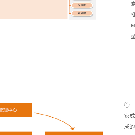
①
家成
成的